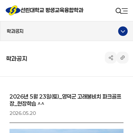
선린대 로고
선린대학교 평생교육융합학과
검색영
사
학과공지
학과공지
공유하기 열
링크 
2026년 5월 23일(토)_영덕군 고래불비치 파크골프
장_현장학습 ^^
2026.05.20