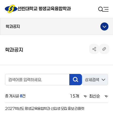
선린대 로고
선린대학교 평생교육융합학과
검색영
사
학과공지
학과공지
공유하기 열
링크 
검색영역
상세검색
검색
검색어입력
총 게시글
8
건
2027학년도 평생교육융합학과 신입생 모집 홍보 리플렛