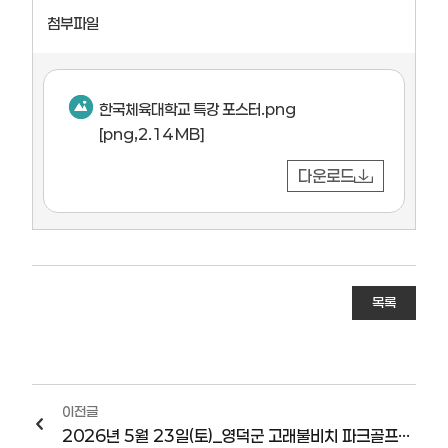
첨부파일
한국체육대학교 특강 포스터.png
[png,2.14 MB]
다운로드
목록
이전글
2026년 5월 23일(토)_영덕군 고래불비치 파크골프장_현장학습 ^^