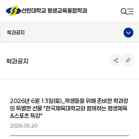
선린대 로고
선린대학교 평생교육융합학과
검색영
사
학과공지
학과공지
공유하기 열
링크 
2026년 6월 13일(토)_학생들을 위해 준비한 학과장
의 특별한 선물 "한국체육대학교와 함께하는 평생체육
&스포츠 특강"
2026.05.20